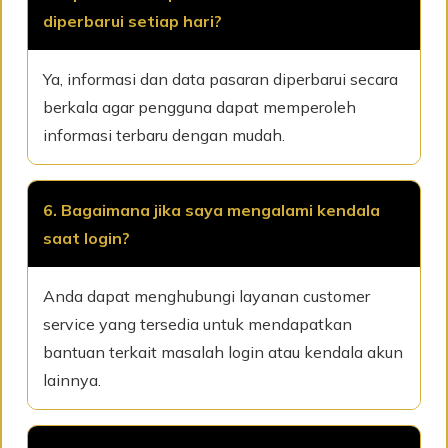
diperbarui setiap hari?
Ya, informasi dan data pasaran diperbarui secara
berkala agar pengguna dapat memperoleh
informasi terbaru dengan mudah.
6. Bagaimana jika saya mengalami kendala
saat login?
Anda dapat menghubungi layanan customer
service yang tersedia untuk mendapatkan
bantuan terkait masalah login atau kendala akun
lainnya.