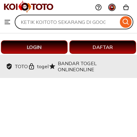
KOITOTO
Skip
to
Search
Browse
ontent
for
items
or
shops
LOGIN
DAFTAR
BANDAR TOGEL
TOTO
togel
ONLINEONLINE