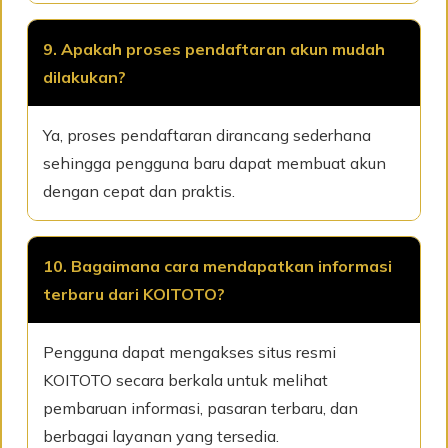
9. Apakah proses pendaftaran akun mudah
dilakukan?
Ya, proses pendaftaran dirancang sederhana
sehingga pengguna baru dapat membuat akun
dengan cepat dan praktis.
10. Bagaimana cara mendapatkan informasi
terbaru dari KOITOTO?
Pengguna dapat mengakses situs resmi
KOITOTO secara berkala untuk melihat
pembaruan informasi, pasaran terbaru, dan
berbagai layanan yang tersedia.