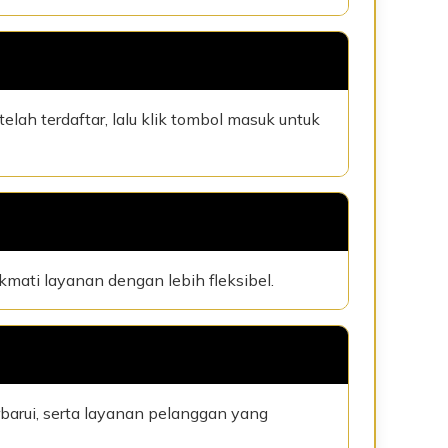
h terdaftar, lalu klik tombol masuk untuk
mati layanan dengan lebih fleksibel.
arui, serta layanan pelanggan yang