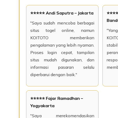
⭐⭐⭐⭐⭐ Andi Saputra – Jakarta
⭐⭐⭐⭐
Band
"Saya sudah mencoba berbagai
situs togel online, namun
"Yan
KOITOTO memberikan
KOIT
pengalaman yang lebih nyaman.
stab
Proses login cepat, tampilan
peran
situs mudah digunakan, dan
res
informasi pasaran selalu
memb
diperbarui dengan baik."
⭐⭐⭐⭐⭐ Fajar Ramadhan –
Yogyakarta
"Saya merekomendasikan