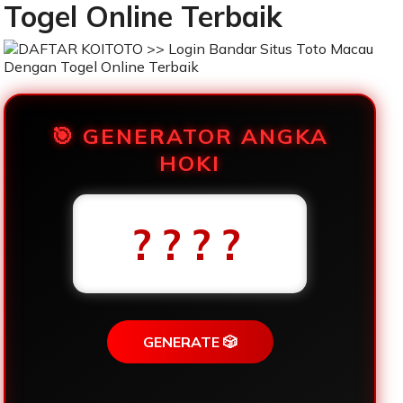
Togel Online Terbaik
🎯 GENERATOR ANGKA
HOKI
????
GENERATE 🎲