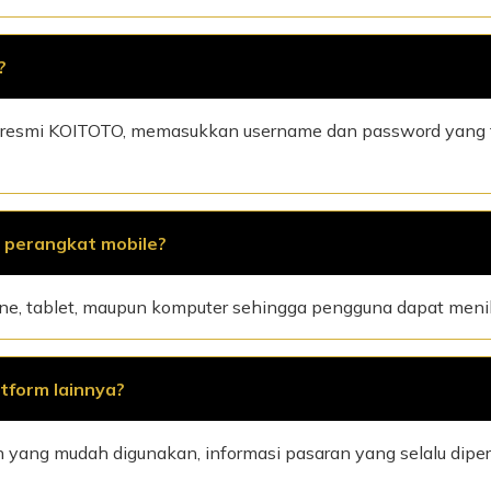
?
esmi KOITOTO, memasukkan username dan password yang tela
 perangkat mobile?
ne, tablet, maupun komputer sehingga pengguna dapat menik
tform lainnya?
ang mudah digunakan, informasi pasaran yang selalu diperb