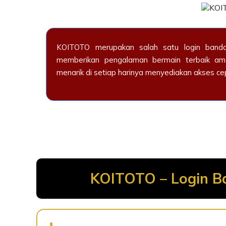
KOITOTO merupakan salah satu login banda
memberikan pengalaman bermain terbaik a
menarik di setiap harinya menyediakan akses ce
Loading...
KOITOTO – Login Ba