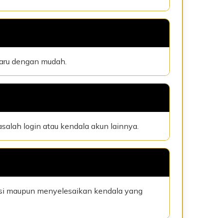
baru dengan mudah.
alah login atau kendala akun lainnya.
i maupun menyelesaikan kendala yang