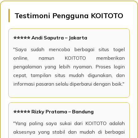
Testimoni Pengguna KOITOTO
⭐⭐⭐⭐⭐ Andi Saputra – Jakarta
"Saya sudah mencoba berbagai situs togel
online, namun KOITOTO memberikan
pengalaman yang lebih nyaman. Proses login
cepat, tampilan situs mudah digunakan, dan
informasi pasaran selalu diperbarui dengan baik."
⭐⭐⭐⭐⭐ Rizky Pratama – Bandung
"Yang paling saya sukai dari KOITOTO adalah
aksesnya yang stabil dan mudah di berbagai