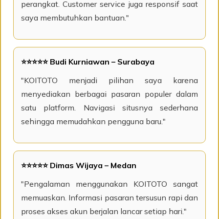
perangkat. Customer service juga responsif saat
saya membutuhkan bantuan."
⭐⭐⭐⭐⭐ Budi Kurniawan – Surabaya
"KOITOTO menjadi pilihan saya karena
menyediakan berbagai pasaran populer dalam
satu platform. Navigasi situsnya sederhana
sehingga memudahkan pengguna baru."
⭐⭐⭐⭐⭐ Dimas Wijaya – Medan
"Pengalaman menggunakan KOITOTO sangat
memuaskan. Informasi pasaran tersusun rapi dan
proses akses akun berjalan lancar setiap hari."