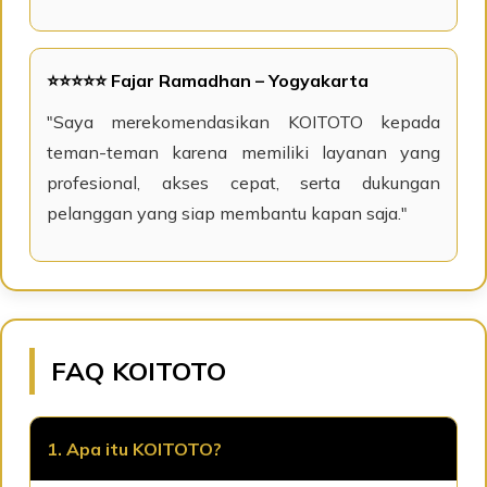
⭐⭐⭐⭐⭐ Fajar Ramadhan – Yogyakarta
"Saya merekomendasikan KOITOTO kepada
teman-teman karena memiliki layanan yang
profesional, akses cepat, serta dukungan
pelanggan yang siap membantu kapan saja."
FAQ KOITOTO
1. Apa itu KOITOTO?