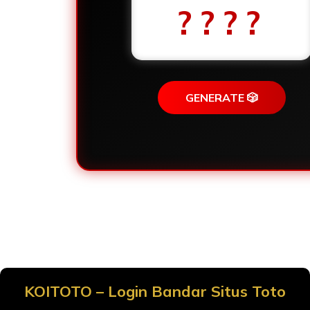
????
GENERATE 🎲
Loading...
KOITOTO – Login Bandar Situs Toto