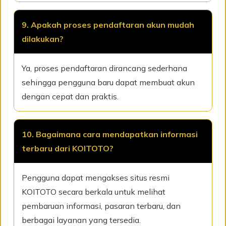
9. Apakah proses pendaftaran akun mudah
dilakukan?
Ya, proses pendaftaran dirancang sederhana
sehingga pengguna baru dapat membuat akun
dengan cepat dan praktis.
10. Bagaimana cara mendapatkan informasi
terbaru dari KOITOTO?
Pengguna dapat mengakses situs resmi
KOITOTO secara berkala untuk melihat
pembaruan informasi, pasaran terbaru, dan
berbagai layanan yang tersedia.