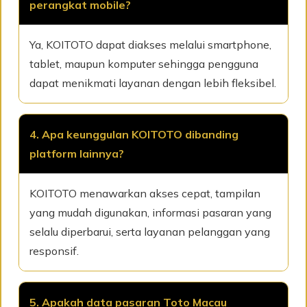
perangkat mobile?
Ya, KOITOTO dapat diakses melalui smartphone,
tablet, maupun komputer sehingga pengguna
dapat menikmati layanan dengan lebih fleksibel.
4. Apa keunggulan KOITOTO dibanding
platform lainnya?
KOITOTO menawarkan akses cepat, tampilan
yang mudah digunakan, informasi pasaran yang
selalu diperbarui, serta layanan pelanggan yang
responsif.
5. Apakah data pasaran Toto Macau