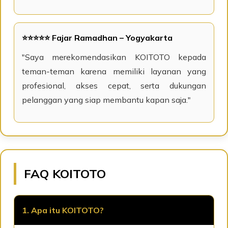
⭐⭐⭐⭐⭐ Fajar Ramadhan – Yogyakarta
"Saya merekomendasikan KOITOTO kepada
teman-teman karena memiliki layanan yang
profesional, akses cepat, serta dukungan
pelanggan yang siap membantu kapan saja."
FAQ KOITOTO
1. Apa itu KOITOTO?