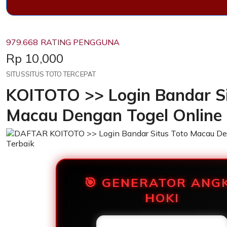
979.668 RATING PENGGUNA
Price:
Rp 10,000
SITUSSITUS TOTO TERCEPAT
KOITOTO >> Login Bandar Si
Macau Dengan Togel Online 
🎯 GENERATOR ANG
HOKI