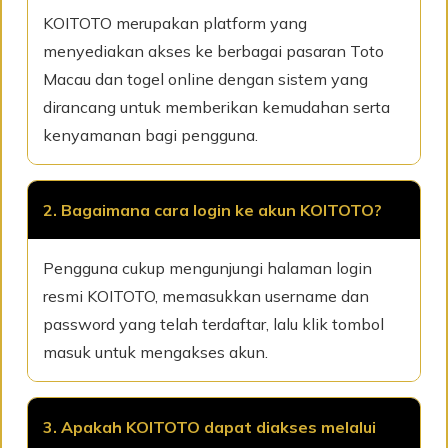
KOITOTO merupakan platform yang
menyediakan akses ke berbagai pasaran Toto
Macau dan togel online dengan sistem yang
dirancang untuk memberikan kemudahan serta
kenyamanan bagi pengguna.
2. Bagaimana cara login ke akun KOITOTO?
Pengguna cukup mengunjungi halaman login
resmi KOITOTO, memasukkan username dan
password yang telah terdaftar, lalu klik tombol
masuk untuk mengakses akun.
3. Apakah KOITOTO dapat diakses melalui