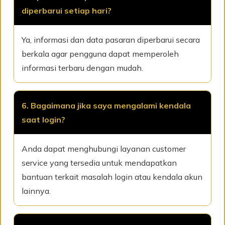
diperbarui setiap hari?
Ya, informasi dan data pasaran diperbarui secara
berkala agar pengguna dapat memperoleh
informasi terbaru dengan mudah.
6. Bagaimana jika saya mengalami kendala
saat login?
Anda dapat menghubungi layanan customer
service yang tersedia untuk mendapatkan
bantuan terkait masalah login atau kendala akun
lainnya.