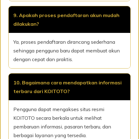
9. Apakah proses pendaftaran akun mudah
dilakukan?
Ya, proses pendaftaran dirancang sederhana
sehingga pengguna baru dapat membuat akun
dengan cepat dan praktis.
10. Bagaimana cara mendapatkan informasi
terbaru dari KOITOTO?
Pengguna dapat mengakses situs resmi
KOITOTO secara berkala untuk melihat
pembaruan informasi, pasaran terbaru, dan
berbagai layanan yang tersedia.