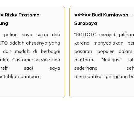
⭐ Rizky Pratama –
⭐⭐⭐⭐⭐ Budi Kurniawan –
ung
Surabaya
g paling saya sukai dari
"KOITOTO menjadi piliha
OTO adalah aksesnya yang
karena menyediakan ber
il dan mudah di berbagai
pasaran populer dalam
gkat. Customer service juga
platform. Navigasi sit
ponsif saat saya
sederhana sehi
utuhkan bantuan."
memudahkan pengguna bar