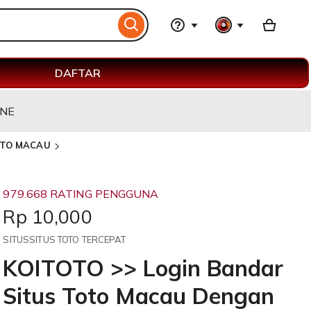
DAFTAR
INE
OTO MACAU
979.668 RATING PENGGUNA
Price:
Rp 10,000
SITUSSITUS TOTO TERCEPAT
KOITOTO >> Login Bandar
Situs Toto Macau Dengan