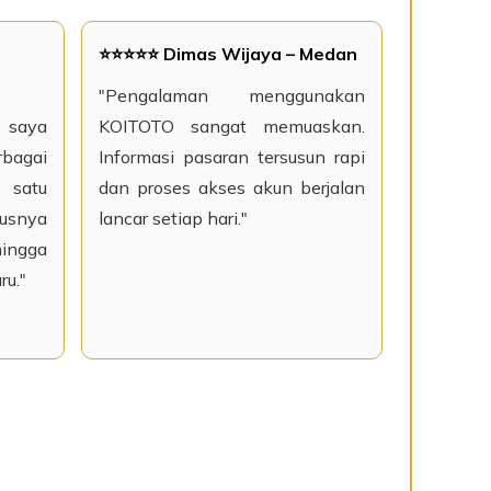
⭐⭐⭐⭐⭐ Dimas Wijaya – Medan
"Pengalaman menggunakan
n saya
KOITOTO sangat memuaskan.
bagai
Informasi pasaran tersusun rapi
 satu
dan proses akses akun berjalan
usnya
lancar setiap hari."
ngga
u."