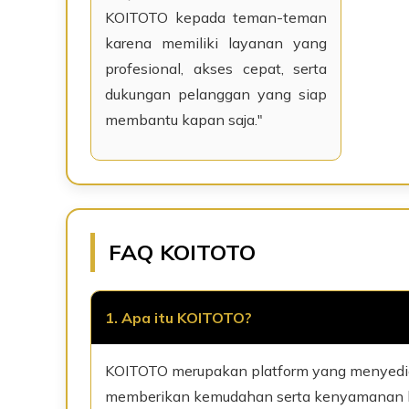
KOITOTO kepada teman-teman
karena memiliki layanan yang
profesional, akses cepat, serta
dukungan pelanggan yang siap
membantu kapan saja."
FAQ KOITOTO
1. Apa itu KOITOTO?
KOITOTO merupakan platform yang menyediak
memberikan kemudahan serta kenyamanan b