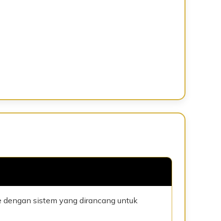
 dengan sistem yang dirancang untuk