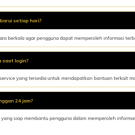
arui setiap hari?
ecara berkala agar pengguna dapat memperoleh informasi ter
 saat login?
rvice yang tersedia untuk mendapatkan bantuan terkait mas
nggan 24 jam?
yang siap membantu pengguna dalam memperoleh informas