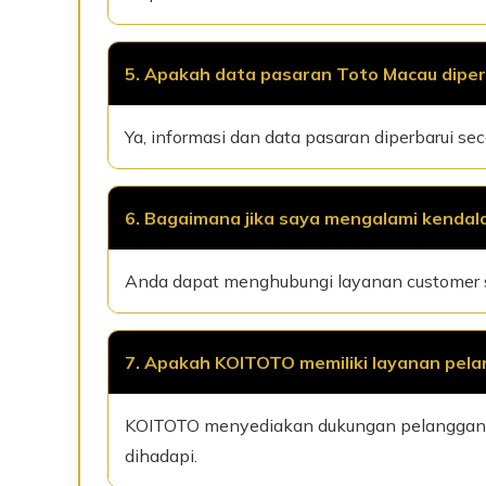
5. Apakah data pasaran Toto Macau diperb
Ya, informasi dan data pasaran diperbarui s
6. Bagaimana jika saya mengalami kendala
Anda dapat menghubungi layanan customer se
7. Apakah KOITOTO memiliki layanan pela
KOITOTO menyediakan dukungan pelanggan 
dihadapi.