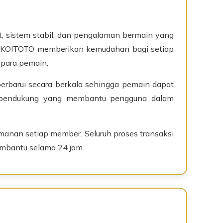
t, sistem stabil, dan pengalaman bermain yang
n, KOITOTO memberikan kemudahan bagi setiap
 para pemain.
erbarui secara berkala sehingga pemain dapat
itur pendukung yang membantu pengguna dalam
anan setiap member. Seluruh proses transaksi
embantu selama 24 jam.