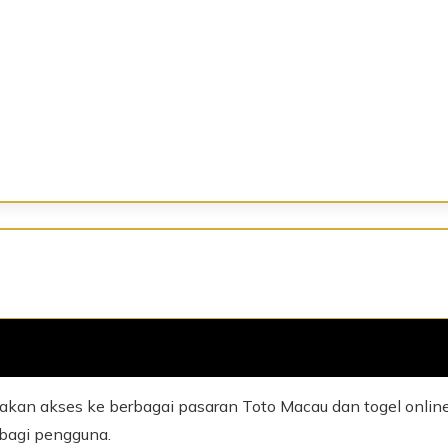
an akses ke berbagai pasaran Toto Macau dan togel online
agi pengguna.