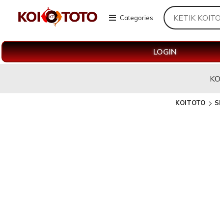
Skip
Search
KOITOTO
to
Categories
for
Content
items
or
shops
LOGIN
KO
KOITOTO
S