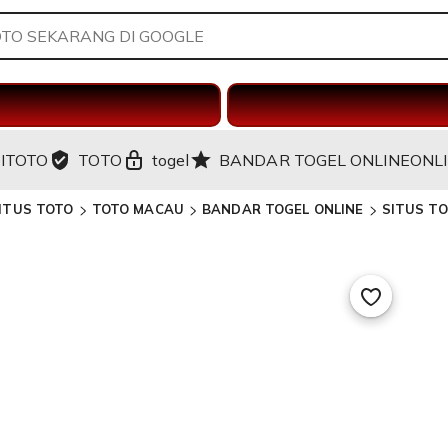
ITOTO
TOTO
togel
BANDAR TOGEL ONLINEONL
ITUS TOTO
TOTO MACAU
BANDAR TOGEL ONLINE
SITUS T